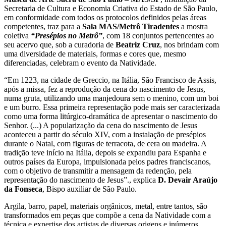
Secretaria de Cultura e Economia Criativa do Estado de São Paulo,
em conformidade com todos os protocolos definidos pelas áreas
competentes, traz para a
Sala MAS/Metrô Tiradentes
a mostra
coletiva
“Presépios no Metrô”
, com 18 conjuntos pertencentes ao
seu acervo que, sob a curadoria de
Beatriz Cruz
, nos brindam com
uma diversidade de materiais, formas e cores que, mesmo
diferenciadas, celebram o evento da Natividade.
“Em 1223, na cidade de Greccio, na Itália, São Francisco de Assis,
após a missa, fez a reprodução da cena do nascimento de Jesus,
numa gruta, utilizando uma manjedoura sem o menino, com um boi
e um burro. Essa primeira representação pode mais ser caracterizada
como uma forma litúrgico-dramática de apresentar o nascimento do
Senhor. (...) A popularização da cena do nascimento de Jesus
aconteceu a partir do século XIV, com a instalação de presépios
durante o Natal, com figuras de terracota, de cera ou madeira. A
tradição teve início na Itália, depois se expandiu para Espanha e
outros países da Europa, impulsionada pelos padres franciscanos,
com o objetivo de transmitir a mensagem da redenção, pela
representação do nascimento de Jesus”., explica
D. Devair Araújo
da Fonseca
, Bispo auxiliar de São Paulo.
Argila, barro, papel, materiais orgânicos, metal, entre tantos, são
transformados em peças que compõe a cena da Natividade com a
técnica e expertise dos artistas de diversas origens e inúmeros